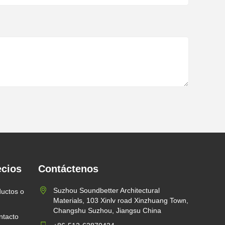
ecios
Contáctenos
Suzhou Soundbetter Architectural
ductos o
Materials, 103 Xinlv road Xinzhuang Town,
Changshu Suzhou, Jiangsu China
ntacto