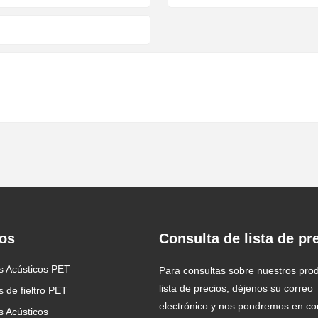
os
Consulta de lista de pr
s Acústicos PET
NUEVA LLEGADA: Deflectores
Diez ventajas de los paneles
Para consultas sobre nuestros pro
acústicos y nubes
fonoabsorbentes.
lista de precios, déjenos su correo
 de fieltro PET
2023/02/03
2021/09/09
electrónico y nos pondremos en co
s Acústicos
El panel acústico de PET está hecho
Protección del medio ambiente: