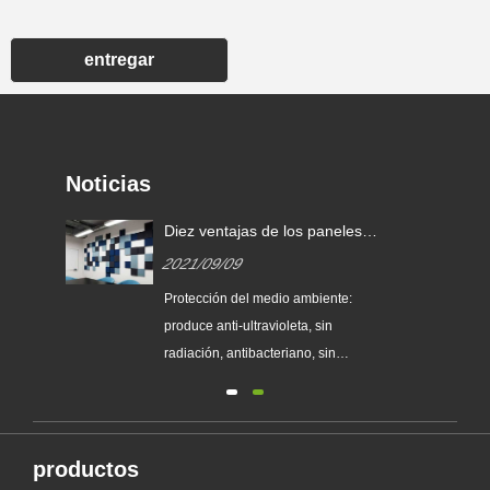
entregar
Noticias
res
Diez ventajas de los paneles
fonoabsorbentes.
2021/09/09
echo
Protección del medio ambiente:
produce anti-ultravioleta, sin
eso
radiación, antibacteriano, sin
e
formaldehído, amoníaco, benceno y
otros ...
sin
del
productos