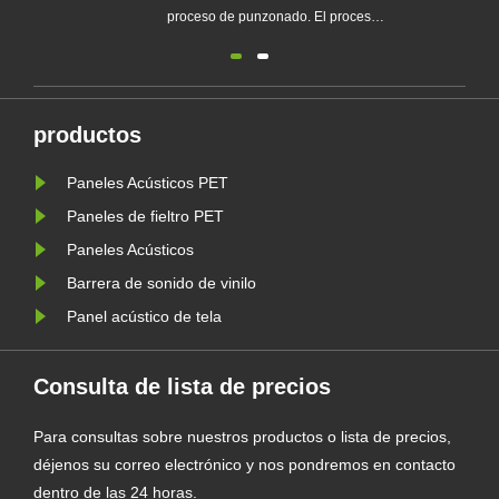
proceso de punzonado. El proceso
de producción es completamente
físico y ecológico, sin aguas
residuales, emisiones, residuos, sin
adhesivos, la naturaleza porosa del
productos
panel acústico lo hace absorbente
Paneles Acústicos PET
del sonido y aislante térmico. ......
Paneles de fieltro PET
Paneles Acústicos
Barrera de sonido de vinilo
Panel acústico de tela
Consulta de lista de precios
Para consultas sobre nuestros productos o lista de precios,
déjenos su correo electrónico y nos pondremos en contacto
dentro de las 24 horas.