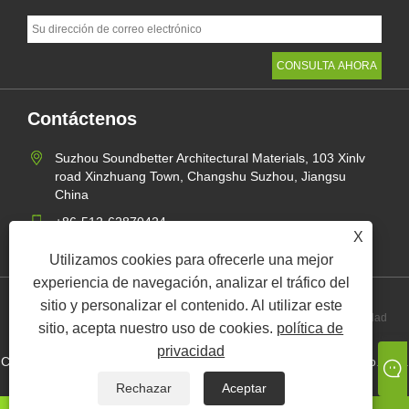
Contáctenos
Suzhou Soundbetter Architectural Materials, 103 Xinlv
road Xinzhuang Town, Changshu Suzhou, Jiangsu
China
+86-512-62870424
X
jane@soundbetter.cn
Utilizamos cookies para ofrecerle una mejor
experiencia de navegación, analizar el tráfico del
sitio y personalizar el contenido. Al utilizar este
Links
Sitemap
RSS
XML
política de privacidad
sitio, acepta nuestro uso de cookies.
política de
privacidad
Copyright © 2021 Suzhou Soundbetter Architectural Materials Co., Ltd.
Todos los derechos reservados.
Rechazar
Aceptar