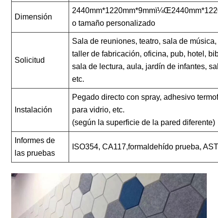
2440mm*1220mm*9mmï¼Œ2440mm*12
Dimensión
o tamaño personalizado
Sala de reuniones, teatro, sala de música,
taller de fabricación, oficina, pub, hotel, bi
Solicitud
sala de lectura, aula, jardín de infantes, s
etc.
Pegado directo con spray, adhesivo termof
Instalación
para vidrio, etc.
(según la superficie de la pared diferente)
Informes de
ISO354, CA117,
formaldehído
prueba
, AS
las pruebas