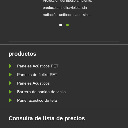
echo
Protección del medio ambiente:
produce anti-ultravioleta, sin
eso
radiación, antibacteriano, sin
e
formaldehído, amoníaco, benceno y
otros ...
sin
del
te
productos
.
Paneles Acústicos PET
Paneles de fieltro PET
Paneles Acústicos
Barrera de sonido de vinilo
Panel acústico de tela
Consulta de lista de precios